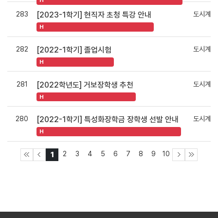
H
283
도시계획
[2023-1학기] 현직자 초청 특강 안내
H
282
도시계획
[2022-1학기] 졸업시험
H
281
도시계획
[2022학년도] 거보장학생 추천
H
280
도시계획
[2022-1학기] 특성화장학금 장학생 선발 안내
H
2
3
4
5
6
7
8
9
10
1