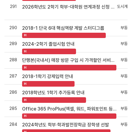
291
도시계획
2026학년도 2학기 학부-대학원 연계과정 신청 안내
290
부동산
2018-1 단국 6대 핵심역량 계발 스터디그룹
H
289
부동산
2024-2학기 졸업시험 안내
H
288
부동산
단행본(국내서) 매장 방문 구입 시 가격할인 서비스 안내
H
287
부동산
2018-1학기 강제입력 안내
H
286
부동산
2018학년도 1학기 추가등록 안내
H
285
부동산
Office 365 ProPlus(엑셀, 워드, 파워포인트 등) 설치 및 정품인증 안내
H
284
부동산
2024학년도 학부·학과발전장학금 장학생 선발