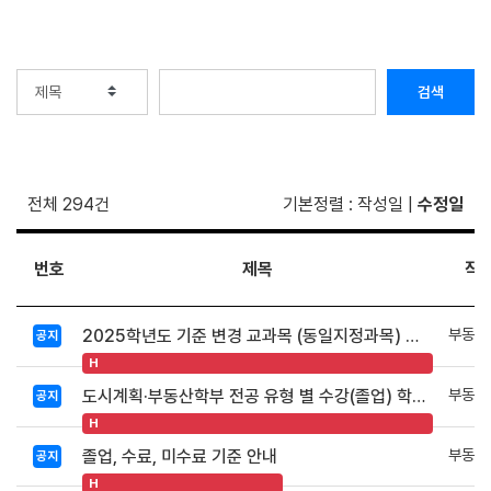
검색
전체 294건
기본정렬
:
작성일
|
수정일
번호
제목
작
부동산
2025학년도 기준 변경 교과목 (동일지정과목) 안내 (추가: 2026.08.)
공지
H
부동산
도시계획·부동산학부 전공 유형 별 수강(졸업) 학점 안내
공지
H
부동산
졸업, 수료, 미수료 기준 안내
공지
H