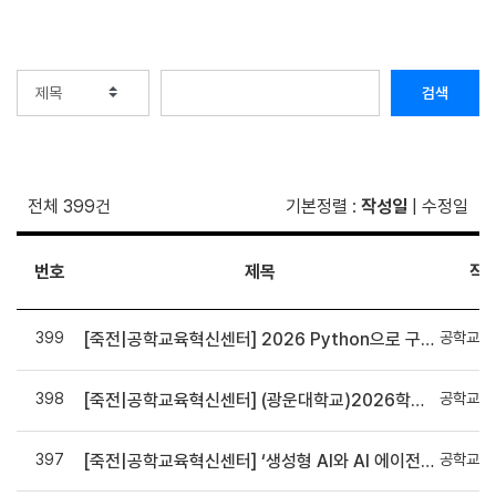
검색
전체 399건
기본정렬
:
작성일
|
수정일
번호
제목
작
399
공학교육
[죽전|공학교육혁신센터] 2026 Python으로 구현하는 AI 영상인식과 로봇팔 제어 프로그램 신청 안내
398
공학교육
[죽전|공학교육혁신센터] (광운대학교)2026학년도 로봇영상처리를 위한 AI 모델 기초 실습 교육
397
공학교육
[죽전|공학교육혁신센터] ‘생성형 AI와 AI 에이전트 개발 교육’모집 안내