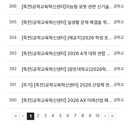
396
공학교육
[죽전l공학교육혁신센터]지능형 로봇 관련 신기술 융합! DK-4Dream 프로그램 참가자 모집 안내
395
공학교육
[죽전|공학교육혁신센터] 실생활 문제 해결을 위한 피지컬 AI 로봇 만들기 신청 안내
394
공학교육
[죽전|공학교육혁신센터] (재공지)2026 학생 포트폴리오 경진대회 신청 안내(*제출 분야 수정)
393
공학교육
[죽전|공학교육혁신센터] 2026 4개 대학 연합 창의융합캠프 개최 및 참가자 모집 안내
392
공학교육
[죽전|공학교육혁신센터] (광운대학교)2026학년도 자율주행로봇 전문가 교육 참여자 모집 안내
391
공학교육
[추가] [죽전|공학교육혁신센터] 2026 산업체 연계 캡스톤디자인(Echo+Project) 신청 연장 안내 (cs 로보틱스) (~04/1까지)
390
공학교육
[죽전|공학교육혁신센터] 2026 AX 미래산업 페스티벌 특강 시리즈 “AI 전환 시대, 산업과 커리어를 설계하다” 신청안내
2
3
4
5
6
7
8
9
10
1