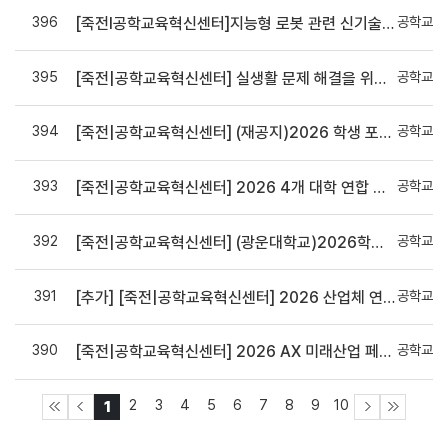
396
공학교육
[죽전l공학교육혁신센터]지능형 로봇 관련 신기술 융합! DK-4Dream 프로그램 참가자 모집 안내
395
공학교육
[죽전|공학교육혁신센터] 실생활 문제 해결을 위한 피지컬 AI 로봇 만들기 신청 안내
394
공학교육
[죽전|공학교육혁신센터] (재공지)2026 학생 포트폴리오 경진대회 신청 안내(*제출 분야 수정)
393
공학교육
[죽전|공학교육혁신센터] 2026 4개 대학 연합 창의융합캠프 개최 및 참가자 모집 안내
392
공학교육
[죽전|공학교육혁신센터] (광운대학교)2026학년도 자율주행로봇 전문가 교육 참여자 모집 안내
391
공학교육
[추가] [죽전|공학교육혁신센터] 2026 산업체 연계 캡스톤디자인(Echo+Project) 신청 연장 안내 (cs 로보틱스) (~04/1까지)
390
공학교육
[죽전|공학교육혁신센터] 2026 AX 미래산업 페스티벌 특강 시리즈 “AI 전환 시대, 산업과 커리어를 설계하다” 신청안내
2
3
4
5
6
7
8
9
10
1