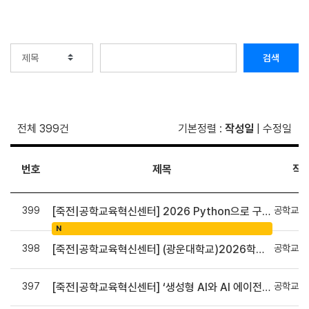
검색
전체 399건
기본정렬
:
작성일
|
수정일
번호
제목
작
399
공학교육
[죽전|공학교육혁신센터] 2026 Python으로 구현하는 AI 영상인식과 로봇팔 제어 프로그램 신청 안내
N
398
공학교육
[죽전|공학교육혁신센터] (광운대학교)2026학년도 로봇영상처리를 위한 AI 모델 기초 실습 교육
397
공학교육
[죽전|공학교육혁신센터] ‘생성형 AI와 AI 에이전트 개발 교육’모집 안내