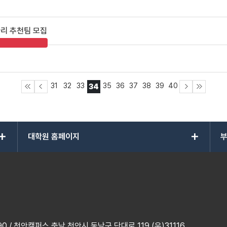
아리 추천팀 모집
31
32
33
35
36
37
38
39
40
34
add
add
대학원 홈페이지
부
 / 천안캠퍼스 충남 천안시 동남구 단대로 119 (우)31116