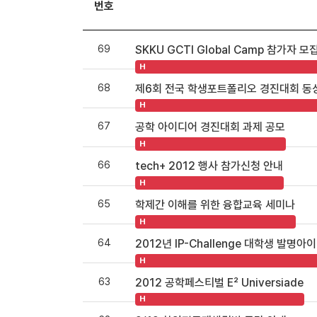
번호
69
SKKU GCTI Global Camp 참가자 모
H
68
제6회 전국 학생포트폴리오 경진대회 동
H
67
공학 아이디어 경진대회 과제 공모
H
66
tech+ 2012 행사 참가신청 안내
H
65
학제간 이해를 위한 융합교육 세미나
H
64
2012년 IP-Challenge 대학생 발명
H
63
2012 공학페스티벌 E² Universiade
H