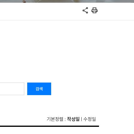
share
print
검색
기본정렬
작성일
수정일
:
|