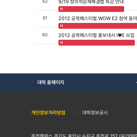
62
9/19 창의적문제해결법 특강 안내
H
61
2012 공학페스티벌 WOW E2 참여 동
H
60
2012 공학페스티벌 홍보대사 I♥E 모집
H
대학 홈페이지
개인정보처리방침
대학정보공시
죽전캠퍼스 경기도 용인시 수지구 죽전로 152 (우)16890