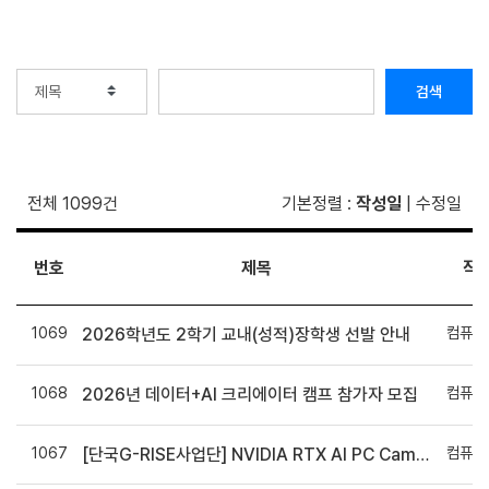
검색
전체 1099건
기본정렬
:
작성일
|
수정일
번호
제목
작
1069
컴퓨터
2026학년도 2학기 교내(성적)장학생 선발 안내
1068
컴퓨터
2026년 데이터+AI 크리에이터 캠프 참가자 모집
1067
컴퓨터
[단국G-RISE사업단] NVIDIA RTX AI PC Campus Seminar