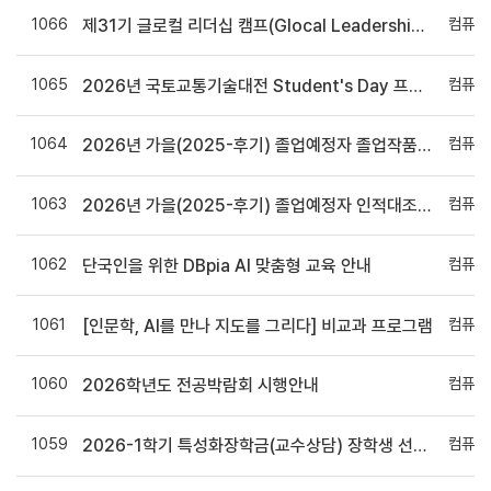
1066
컴퓨터
제31기 글로컬 리더십 캠프(Glocal Leadership Camp)'Re:Lead'_비교과 프로그램 홍보
1065
컴퓨터
2026년 국토교통기술대전 Student's Day 프로그램 홍보 및 신청안내
1064
컴퓨터
2026년 가을(2025-후기) 졸업예정자 졸업작품 심사 일정 안내 (일정 수정됨)
1063
컴퓨터
2026년 가을(2025-후기) 졸업예정자 인적대조부 확인 요청
1062
컴퓨터
단국인을 위한 DBpia AI 맞춤형 교육 안내
1061
컴퓨터
[인문학, AI를 만나 지도를 그리다] 비교과 프로그램
1060
컴퓨터
2026학년도 전공박람회 시행안내
1059
컴퓨터
2026-1학기 특성화장학금(교수상담) 장학생 선발~05/07(목)13시까지