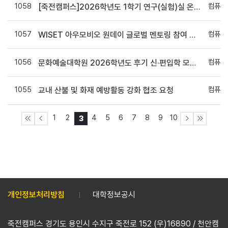
1058
컴퓨터
[죽전캠퍼스]2026학년도 1학기 연구(실험)실 온라인 법정 정기안전교육 실시 (6월 7일 (일)까지 연장)
1057
컴퓨터
WISET 아우모비오 원데이 글로벌 멘토링 참여 멘티 모집
1056
컴퓨터
문화예술대학원 2026학년도 후기 신·편입학 모집안내
1055
컴퓨터
교내 산불 및 화재 예방활동 강화 협조 요청
1
2
4
5
6
7
8
9
10
3
개인정보처리방침
대학정보공시
죽전캠퍼스 경기도 용인시 수지구 죽전로 152 (우)16890 / 천안캠