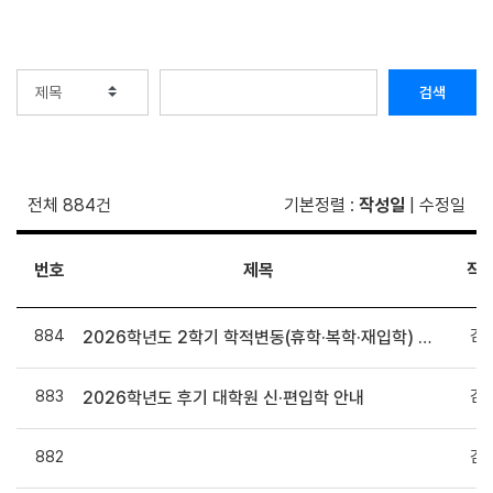
검색
전체 884건
기본정렬
:
작성일
|
수정일
번호
제목
작
884
김
2026학년도 2학기 학적변동(휴학·복학·재입학) 및 학기 재수강 신청 안내
883
김
2026학년도 후기 대학원 신·편입학 안내
882
김