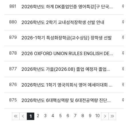
881
류
2026학년도 하계 DK졸업인증 영어특강[구 단국영어몰입프로그램(i EDU)] 개설 안내
880
류
2026학년도 2학기 교내성적장학생 선발 안내
879
류
2026-1학기 특성화장학금(교수상담) 장학생 선발
878
류
2026 OXFORD UNION RULES ENGLISH DEBATE 개최 안내
877
류
2026학년도 가을(2026.08) 졸업 예정자 졸업논문 제출 안내
876
류
2026학년도 1학기 영국의회식 영어 에세이대회 "SHOULD A FORMAL“RIGHT TO BE FORGOTTEN”LAW BE ADOPTED IN SOUTH KOREA?"
875
류
2026학년도 6대핵심역량 및 6대전공역량 진단검사(1차) 시행 안내
2
3
4
5
6
7
8
9
10
1