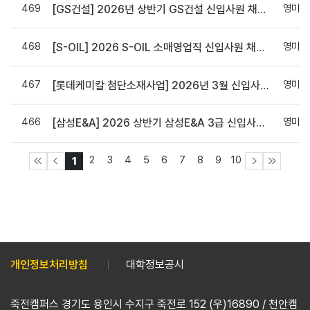
469
영미인
[GS건설] 2026년 상반기 GS건설 신입사원 채용 홍보 요청의 건 (~ 3/22)
468
영미인
[S-OIL] 2026 S-OIL 소매영업직 신입사원 채용 (~ 3/22(일)
467
영미인
[롯데케미칼 첨단소재사업] 2026년 3월 신입사원 채용 일반전형
466
영미인
[삼성E&A] 2026 상반기 삼성E&A 3급 신입사원 채용/대학생 인턴 모집 (~3/17(화) 17:00)
2
3
4
5
6
7
8
9
10
1
개인정보처리방침
대학정보공시
죽전캠퍼스 경기도 용인시 수지구 죽전로 152 (우)16890 / 천안캠