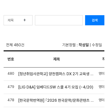
검색
전체 480건
기본정렬
:
작성일
|
수정일
번호
제목
작
480
영미인
[청년취업사관학교] 양천캠퍼스 DX 2기 교육생 모집 (~04/30)
479
영미인
[LIG D&A] 임베디드SW 스쿨 4기 모집 (~4/20)
478
영미인
[한국문학번역원] ｢2026 한국문학/문화콘텐츠 번역신인상｣ 홍보 협조 요청