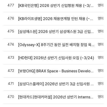
477
영미인
[KB국민은행] 2026 상반기 신입행원 채용 (~3/25)
476
영미인
[KB라이프생명] 2026 채용연계형 인턴 채용 (~3/20)
475
영미인
[삼성에스원] 2026 상반기 삼성에스원 3급 신입사원/인턴 채용(~3/17)
474
영미인
[Odyssey-X] 8주기간 동안 실전 배치형 창업 육성 프로그램 - 홍보 안내 건
473
영미인
[HD현대] 2026년 상반기 신입사원 모집 (~3/24)
472
영미인
[보령CHQ] BRAX Space - Business Development Manager 채용(~채용시 마감)
471
영미인
[삼성디스플레이] 2026년 상반기 3급 신입사원 채용(~3/17까지)
470
영미인
[현대카드|현대커머셜] 2026년 상반기 Internship 모집 홍보 협조요청(~3/16)