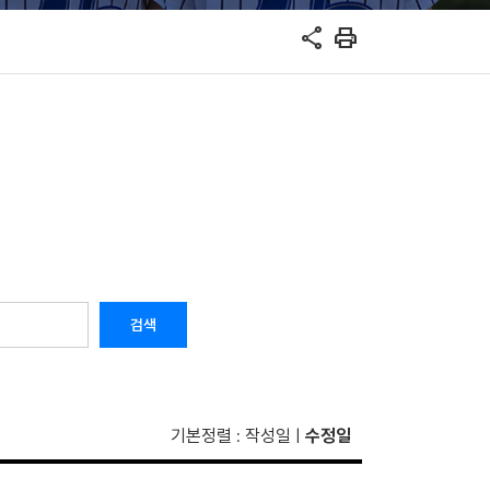
share
print
검색
기본정렬
작성일
수정일
:
|