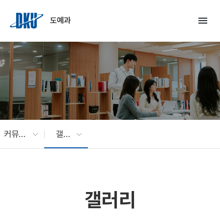
Skip to Main Content
menu
도예과
커뮤니티
갤러리
갤러리