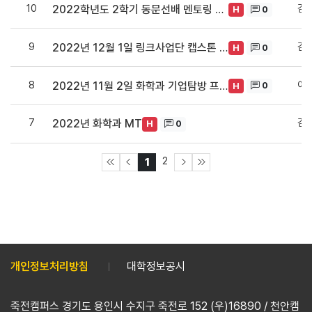
10
김
2022학년도 2학기 동문선배 멘토링 프로그램 특강 내용
0
H
9
김
2022년 12월 1일 링크사업단 캡스톤 디자인 경진대회
0
H
8
이
2022년 11월 2일 화학과 기업탐방 프로그램_SFC
0
H
7
김
2022년 화학과 MT
0
H
2
1
개인정보처리방침
대학정보공시
죽전캠퍼스 경기도 용인시 수지구 죽전로 152 (우)16890 / 천안캠