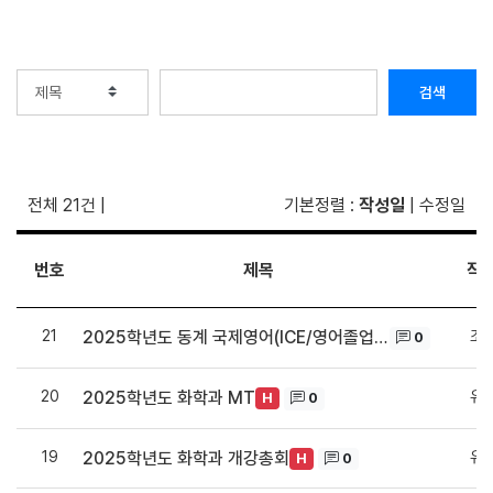
검색
전체 21건
|
기본정렬
:
작성일
|
수정일
번호
제목
작
21
조
2025학년도 동계 국제영어(ICE/영어졸업인증강좌) 개설 안내
0
20
유
2025학년도 화학과 MT
0
H
19
유
2025학년도 화학과 개강총회
0
H