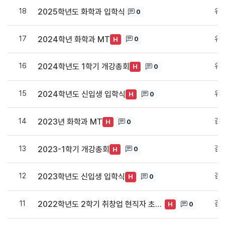
18
유
2025학년도 화학과 입학식
0
17
유
2024학년 화학과 MT
0
H
16
유
2024학년도 1학기 개강총회
0
H
15
유
2024학년도 신입생 입학식
0
H
14
김
2023년 화학과 MT
0
H
13
김
2023-1학기 개강총회
0
H
12
김
2023학년도 신입생 입학식
0
H
11
김
2022학년도 2학기 취창업 현직자 초청 직무역량강화 특강 내용
0
H