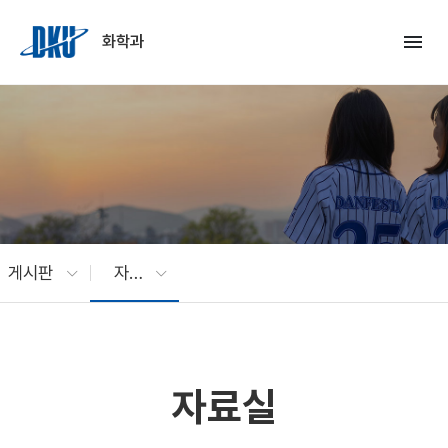
Skip to Main Content
menu
화학과
게시판
자료실
자료실