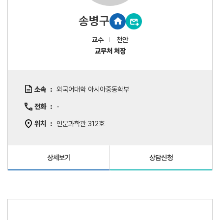
송병구
교수
천안
교무처 처장
소속
외국어대학 아시아중동학부
전화
-
위치
인문과학관 312호
상세보기
상담신청