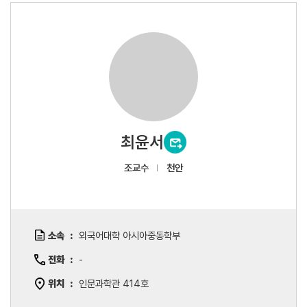
최윤서
조교수
천안
소속
외국어대학 아시아중동학부
전화
-
위치
인문과학관 414호