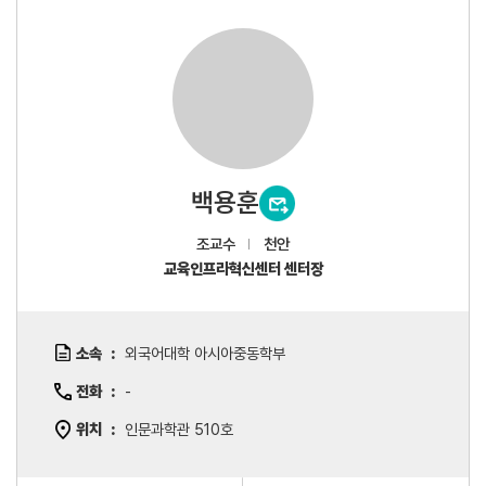
백용훈
조교수
천안
교육인프라혁신센터 센터장
소속
외국어대학 아시아중동학부
전화
-
위치
인문과학관 510호