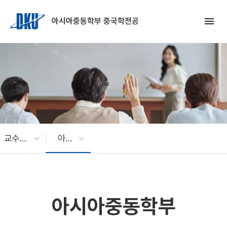
Skip to Main Content
menu
아시아중동학부 중국학전공
교수소개
아시아중동학부
아시아중동학부