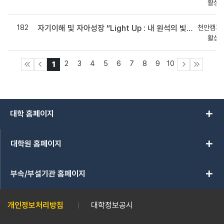
활상
182
천안캠퍼
자기이해 및 자아성장 “Light Up : 내 원석의 빛을 찾아서” 집단상담 참여자 모집 안내 (마일리지 80점 지급!)
활상
2
3
4
5
6
7
8
9
10
1
add
대학 홈페이지
add
대학원 홈페이지
add
부속/부설기관 홈페이지
개인정보처리방침
대학정보공시