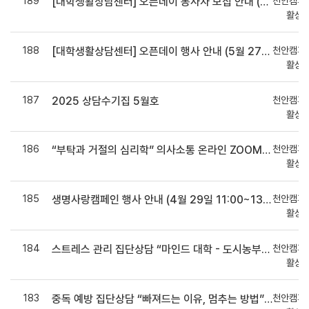
189
천안캠퍼
[대학생활상담센터] 오픈데이 봉사자 모집 안내 (봉사 3시간 부여 및 간식 제공)
활상
188
천안캠퍼
[대학생활상담센터] 오픈데이 행사 안내 (5월 27일 11:00~13:00 / 학생회관 1층 102-1호)
활상
187
천안캠퍼
2025 상담수기집 5월호
활상
186
천안캠퍼
“부탁과 거절의 심리학” 의사소통 온라인 ZOOM 특강 참여자 모집 안내 (마일리지 16점 지급!)
활상
185
천안캠퍼
생명사랑캠페인 행사 안내 (4월 29일 11:00~13:30 / 학생회관 3층 광장)
활상
184
천안캠퍼
스트레스 관리 집단상담 “마인드 대학 - 도시농부” 집단상담 참여자 모집 안내 (마일리지 90점 지급!)
활상
183
천안캠퍼
중독 예방 집단상담 “빠져드는 이유, 멈추는 방법” 참여자 모집 안내 (마일리지 80점 지급!)