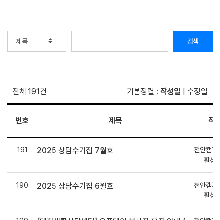
검색
전체 191건
기본정렬
:
작성일
|
수정일
번호
제목
작
191
천안캠퍼
2025 상담수기집 7월호
활상
190
천안캠퍼
2025 상담수기집 6월호
활상