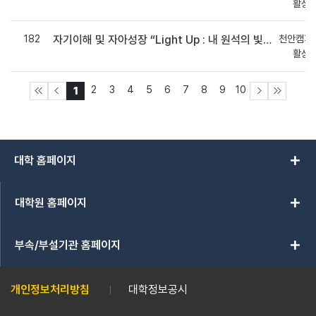
활상
182
천안캠퍼
자기이해 및 자아성장 “Light Up : 내 원석의 빛을 찾아서” 집단상담 참여자 모집 안내 (마일리지 80점 지급!)
활상
2
3
4
5
6
7
8
9
10
1
add
대학 홈페이지
add
대학원 홈페이지
add
부속/부설기관 홈페이지
개인정보처리방침
대학정보공시