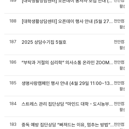
189
천안캠퍼
[대학생활상담센터] 오픈데이 봉사자 모집 안내 (봉사 3시간 부여 및 간식 제공)
활상
188
천안캠퍼
[대학생활상담센터] 오픈데이 행사 안내 (5월 27일 11:00~13:00 / 학생회관 1층 102-1호)
활상
187
천안캠퍼
2025 상담수기집 5월호
활상
186
천안캠퍼
“부탁과 거절의 심리학” 의사소통 온라인 ZOOM 특강 참여자 모집 안내 (마일리지 16점 지급!)
활상
185
천안캠퍼
생명사랑캠페인 행사 안내 (4월 29일 11:00~13:30 / 학생회관 3층 광장)
활상
184
천안캠퍼
스트레스 관리 집단상담 “마인드 대학 - 도시농부” 집단상담 참여자 모집 안내 (마일리지 90점 지급!)
활상
183
천안캠퍼
중독 예방 집단상담 “빠져드는 이유, 멈추는 방법” 참여자 모집 안내 (마일리지 80점 지급!)