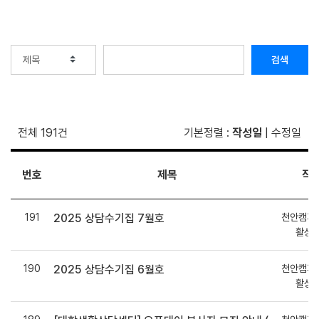
검색
전체 191건
기본정렬
:
작성일
|
수정일
번호
제목
작
191
천안캠퍼
2025 상담수기집 7월호
활상
190
천안캠퍼
2025 상담수기집 6월호
활상