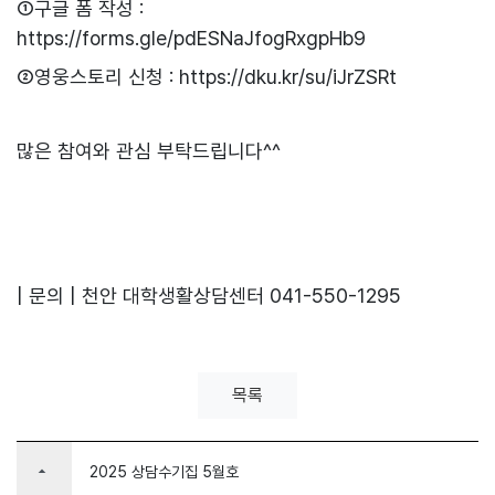
①구글 폼 작성 :
https://forms.gle/pdESNaJfogRxgpHb9
②영웅스토리 신청 :
https://dku.kr/su/iJrZSRt
많은 참여와 관심 부탁드립니다^^
| 문의 | 천안 대학생활상담센터 041-550-1295
목록
arrow_drop_up
2025 상담수기집 5월호