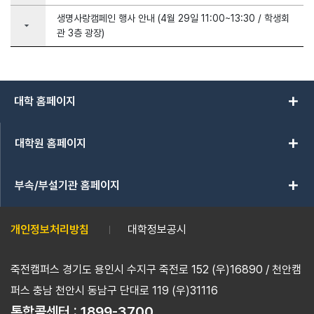
생명사랑캠페인 행사 안내 (4월 29일 11:00~13:30 / 학생회
arrow_drop_down
관 3층 광장)
add
대학 홈페이지
add
대학원 홈페이지
add
부속/부설기관 홈페이지
개인정보처리방침
대학정보공시
죽전캠퍼스 경기도 용인시 수지구 죽전로 152 (우)16890 / 천안캠
퍼스 충남 천안시 동남구 단대로 119 (우)31116
통합콜센터 :
1899-3700