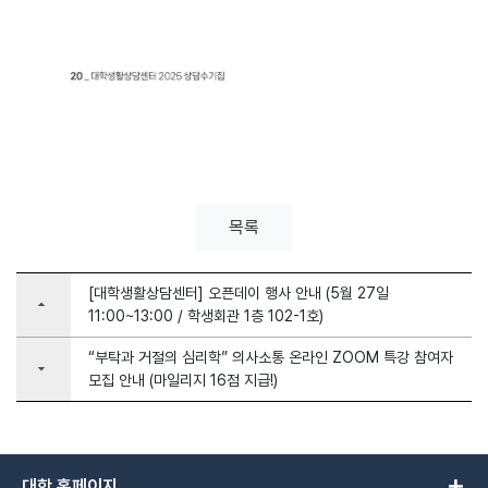
목록
[대학생활상담센터] 오픈데이 행사 안내 (5월 27일
arrow_drop_up
11:00~13:00 / 학생회관 1층 102-1호)
“부탁과 거절의 심리학” 의사소통 온라인 ZOOM 특강 참여자
arrow_drop_down
모집 안내 (마일리지 16점 지급!)
add
대학 홈페이지