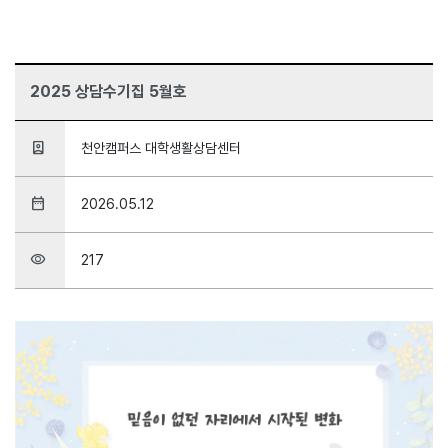
2025 상담수기집 5월호
person_book
천안캠퍼스 대학생활상담센터
date_range
2026.05.12
visibility
217