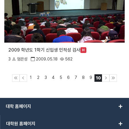
2009 학년도 1학기 신입생 인적성 검사
H
3
엄은성
2009.05.18
562
1
2
3
4
5
6
7
8
9
10
add
대학 홈페이지
add
대학원 홈페이지