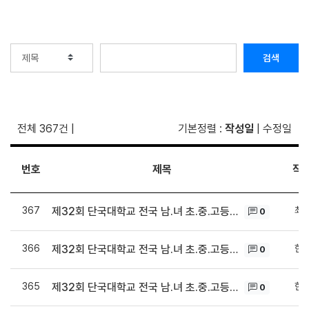
검색
전체 367건
|
기본정렬
:
작성일
|
수정일
번호
제목
작
367
최
제32회 단국대학교 전국 남․녀 초․중․고등학생 무용경연대회 발레 결과표 (1일)
0
366
한
제32회 단국대학교 전국 남․녀 초․중․고등학생 무용경연대회 현대무용 결과표 (31일)
0
365
한
제32회 단국대학교 전국 남․녀 초․중․고등학생 무용경연대회 한국무용 결과표 (30일)
0