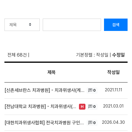
검색
전체 68건
|
기본정렬
:
작성일
|
수정일
제목
작성일
2021.11.11
[신촌세브란스 치과병원] - 치과위생사(계약직) 채용
0
2021.03.01
[전남대학교 치과병원] - 치과위생사(청년인턴) 채용
0
H
2026.04.30
[대한치과위생사협회] 전국치과병원 구인구직게시판
0