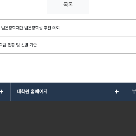
목록
1기 범은장학재단 범은장학생 추천 의뢰
학금 현황 및 선발 기준
add
add
대학원 홈페이지
부