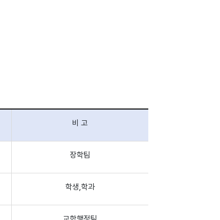
비 고
장학팀
학생,학과
교학행정팀