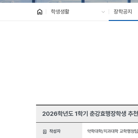
home
학생생활
장학공지
2026학년도 1학기 춘강효행장학생 추천
작성자
약학대학/치과대학 교학행정팀
person_book