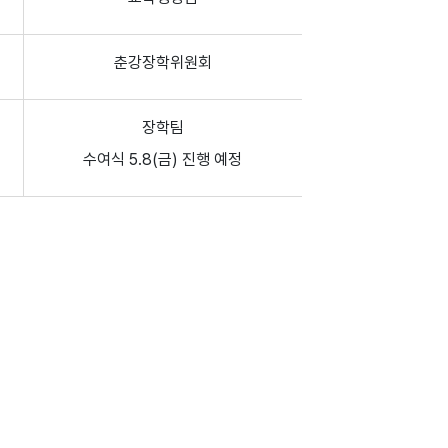
춘강장학위원회
장학팀
수여식 5.8(금) 진행 예정