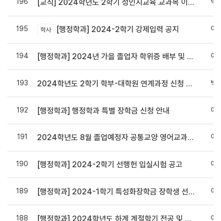
196
박
[교직] 2024학년도 2학기 성인지교육 교과목 이수 안내
195
이
[행정학과] 2024-2학기 강제입력 공지
학사
194
이
[행정학과] 2024년 가을 졸업자 학위증 배부 및 가운 대여 안내
193
박
2024학년도 2학기 학부-대학원 연계과정 신청 안내
192
이
[행정학과] 행정학과 특별 장학금 신청 안내
191
이
2024학년도 8월 졸업예정자 공통교양 영어교과 면제신청 안내
190
이
[행정학과] 2024-2학기 선행헌 입실시험 공고
189
이
[행정학과] 2024-1학기 특성화장학금 장학생 선발 안내
188
이
[행정학과] 2024학년도 하계 계절학기 전공 및 교직 과목 개설 수요조사