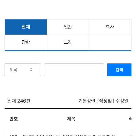
전체
일반
학사
장학
교직
검색
전체 246건
기본정렬
:
작성일
|
수정일
번호
제목
작