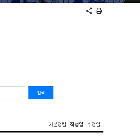
share
print
검색
기본정렬
작성일
수정일
:
|