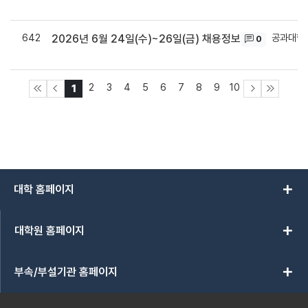
642
공과대학
2026년 6월 24일(수)~26일(금) 채용정보
0
2
3
4
5
6
7
8
9
10
1
add
대학 홈페이지
add
대학원 홈페이지
add
부속/부설기관 홈페이지