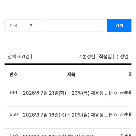
검색
전체 651건
|
기본정렬
:
작성일
|
수정일
번호
제목
작
651
공과대학
2026년 7월 21일(화) ~ 23일(목) 채용정보
0
650
공과대학
2026년 7월 16일(목) ~ 20일(월) 채용정보
0