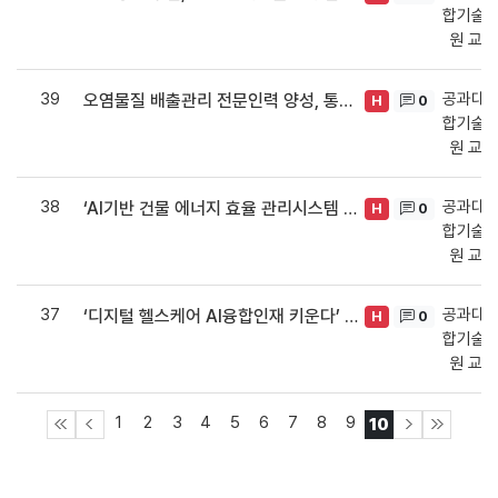
합기술·
원 교
39
공과대학
오염물질 배출관리 전문인력 양성, 통합환경관리 특성화대학원 선정
0
H
합기술·
원 교
38
공과대학
‘AI기반 건물 에너지 효율 관리시스템 개발’, 2021 에너지수요관리핵심기술개발 사업 선정
0
H
합기술·
원 교
37
공과대학
‘디지털 헬스케어 AI융합인재 키운다’ AI융합형 산업현장기술인력사업 선정!
0
H
합기술·
원 교
1
2
3
4
5
6
7
8
9
10