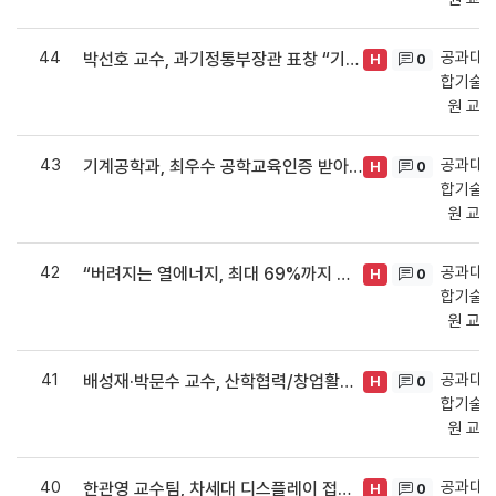
44
공과대학
박선호 교수, 과기정통부장관 표창 “기초연구 진흥 유공자 선정” (2021.12.27)
0
H
합기술·
원 교
43
공과대학
기계공학과, 최우수 공학교육인증 받아 (2021.12.09)
0
H
합기술·
원 교
42
공과대학
“버려지는 열에너지, 최대 69%까지 전기에너지 변환 가능” 송영석 교수, 청정에너지 생산 기술 개발 (2021.12.09)
0
H
합기술·
원 교
41
공과대학
배성재·박문수 교수, 산학협력/창업활성화 공로 교육부장관 표창 (2021.11.09)
0
H
합기술·
원 교
40
공과대학
한관영 교수팀, 차세대 디스플레이 접합기술 개발 (2021.10.13)
0
H