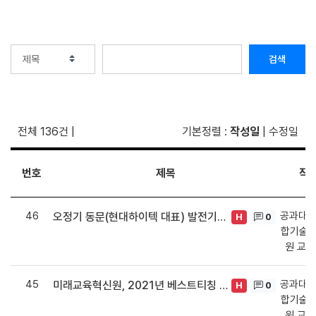
검색
전체 136건
|
기본정렬
:
작성일
|
수정일
번호
제목
작
46
공과대학
오정기 동문(현대하이텍 대표) 발전기금 5,000만원 기탁
0
H
합기술·
원 교
45
공과대학
미래교육혁신원, 2021년 베스트티칭 교원 발표
0
H
합기술·
원 교