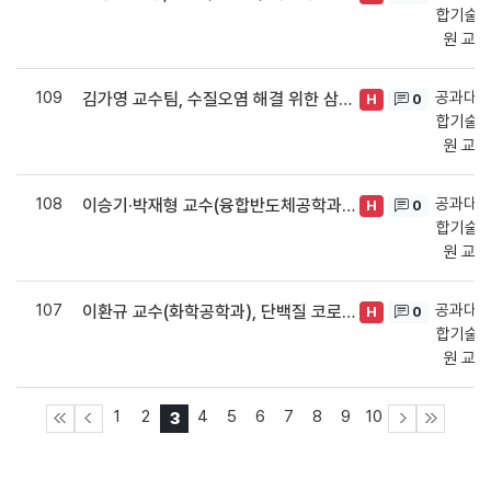
합기술·
원 교
109
공과대학
김가영 교수팀, 수질오염 해결 위한 삼상계면 광촉매 기술 개발
0
H
합기술·
원 교
108
공과대학
이승기·박재형 교수(융합반도체공학과), 알츠하이머 조기진단 기술 사업화 눈앞
0
H
합기술·
원 교
107
공과대학
이환규 교수(화학공학과), 단백질 코로나 활용 고효율 약물전달체 개발 원리 규명
0
H
합기술·
원 교
1
2
4
5
6
7
8
9
10
3