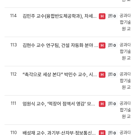
114
공과대학
김민주 교수(융합반도체공학과), 차세대지능형반도체사업 선정
0
H
합기술·
원 교
113
공과대학
김현수 교수 연구팀, 건설 자동화 분야 세계 최상위 SCI 저널에 논문 잇달아 게재
0
H
합기술·
원 교
112
공과대학
“촉각으로 세상 본다” 박민수 교수, 시각 대체할 웨어러블 개발 연구 Nature 등재
0
H
합기술·
원 교
111
공과대학
엄원식 교수, ‘먹장어 점액서 영감’ 모발보다 100배 얇고 질긴 3D프린팅 섬유 개발
0
H
합기술·
원 교
110
공과대학
배성재 교수, 과기부·산자부·정보통신산업진흥원 등 3관왕 달성
0
H