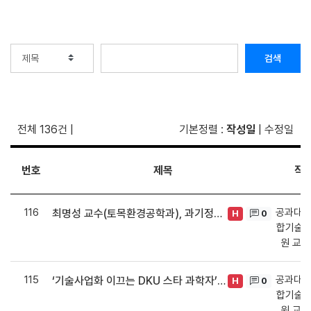
검색
전체 136건
|
기본정렬
:
작성일
|
수정일
번호
제목
작
116
공과대학
최명성 교수(토목환경공학과), 과기정통부 글로벌 선도연구센터(ERC)사업 선정
0
H
합기술·
원 교
115
공과대학
‘기술사업화 이끄는 DKU 스타 과학자’ 임성한·장영주 교수, 대학기술경영촉진사업 선정
0
H
합기술·
원 교