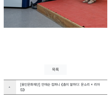
목록
[용인문화재단] 안애순 컴퍼니 《춤이 말하다: 문소리 × 리아
arrow_drop_up
킴》