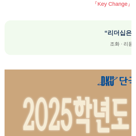
『Key Change』
“리더십은 
조화 · 리듬