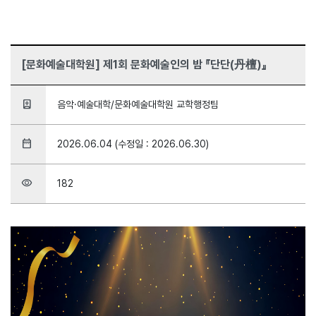
[문화예술대학원] 제1회 문화예술인의 밤 『단단(丹檀)』
person_book
음악·예술대학/문화예술대학원 교학행정팀
date_range
2026.06.04 (수정일 : 2026.06.30)
visibility
182