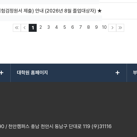
험검정원서 제출) 안내 (2026년 8월 졸업대상자) ★
2
3
4
5
6
7
8
9
10
1
add
add
대학원 홈페이지
부
 / 천안캠퍼스 충남 천안시 동남구 단대로 119 (우)31116