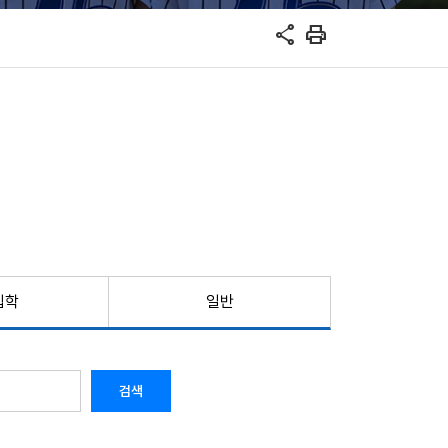
share
print
입학
일반
검색