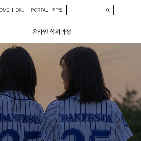
OME
DKU
PORTAL
로그인
search
온라인 학위과정