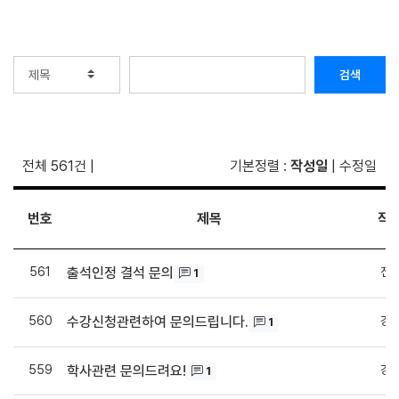
검색
전체 561건
|
기본정렬
:
작성일
|
수정일
번호
제목
작
561
전
출석인정 결석 문의
1
560
강
수강신청관련하여 문의드립니다.
1
559
강
학사관련 문의드려요!
1