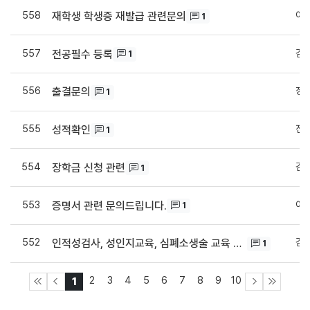
558
이
재학생 학생증 재발급 관련문의
1
557
김
전공필수 등록
1
556
장
출결문의
1
555
전
성적확인
1
554
김
장학금 신청 관련
1
553
이
증명서 관련 문의드립니다.
1
552
김
인적성검사, 성인지교육, 심폐소생술 교육 관련 문의
1
2
3
4
5
6
7
8
9
10
1