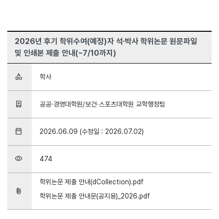
2026년 후기 학위수여(예정)자 석·박사 학위논문 원문파일
및 인쇄본 제출 안내(~7/10까지)
category
학사
person_book
공공·경영대학원/보건·스포츠대학원 교학행정팀
date_range
2026.06.09 (수정일 : 2026.07.02)
visibility
474
학위논문 제출 안내(dCollection).pdf
attach_file
학위논문 제출 안내문(공지용)_2026.pdf