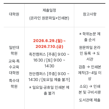
제출일정
대학원
참고사항
(온라인 원문파일+인쇄본)
※ 학위논문 제
출 순서
2026.6.29.(월) ~
2026.7.10.(금)
일반대
원문파일 온라
학원
인 등록 → 도
죽전캠퍼스 [주중] 9:00 ~
서관
16:30 / [토] 9:00 ~
교육·특
14:30
수교육
검증 → 인쇄본
대학원
제작(3~4일 이
천안캠퍼스 [주중] 9:00 ~
상
14:30 / [토요일 제출 불가]
특수대
학원
소요) → 인쇄
※ 일요일·공휴일 인쇄본 제
본 및 구비서류
출 불가
도서관에 제출