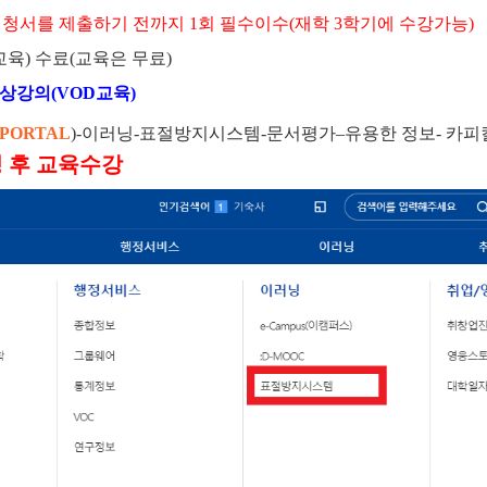
신청서를 제출하기 전까지
1
회 필수이수
(
재학
3
학기에 수강가능
)
교육
)
수료
(
교육은 무료
)
상강의
(VOD
교육
)
PORTAL
)-
이러닝
-
표절방지시스템
-
문서평가
–
유용한 정보
-
카피
 후 교육수강