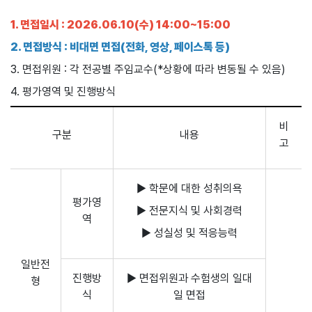
1. 면접일시 : 2026.06.10(수) 14:00~15:00
2. 면접방식 : 비대면 면접(전화, 영상, 페이스톡 등)
3. 면접위원 : 각 전공별 주임교수(*상황에 따라 변동될 수 있음)
4. 평가영역 및 진행방식
비
구분
내용
고
▶ 학문에 대한 성취의욕
평가영
▶ 전문지식 및 사회경력
역
▶ 성실성 및 적응능력
일반전
진행방
▶ 면접위원과 수험생의 일대
형
식
일 면접