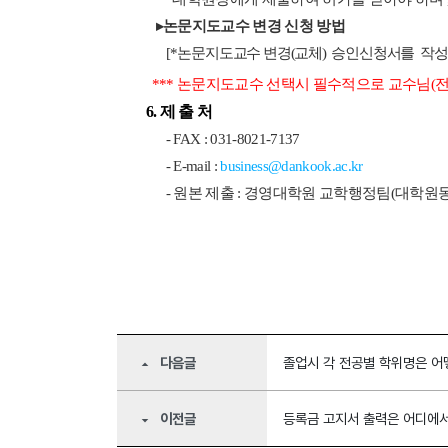
▸
논문지도교수 변경 신청 방법
[
*
논문지도교수 변경(교체) 승인신청서를 작성
*** 논문지도교수 선택시 필수적으로 교수님(
6.
제 출 처
- FAX : 031-8021-7137
- E-mail :
business@dankook.ac.kr
- 원본 제출 :
경영대학원 교학행정팀
(
대학원
다음글
졸업시 각 전공별 학위명은 어
arrow_drop_up
이전글
등록금 고지서 출력은 어디에서
arrow_drop_down