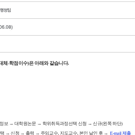
학행정팀
06.08)
대체-학점이수
)은 아래와 같습니다.
정보
→
대학원논문
→
학위취득과정선택 신청
→
신규
(
왼쪽 하단
)
선택
→
신청
→
출력
→
주임교수
,
지도교수
,
본인 날인 후
→
E-mail 제출