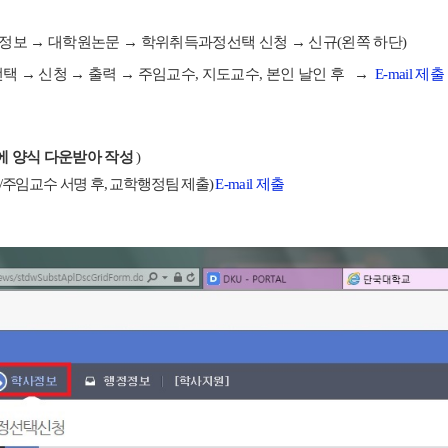
정보
→
대학원논문
→
학위취득과정선택 신청
→
신규
(
왼쪽 하단
)
선택
→
신청
→
출력
→
주임교수
,
지도교수
,
본인 날인 후
→
E-mail 제출
에 양식 다운받아 작성
)
/
주임교수 서명 후
,
교학행정팀 제출
)
E-mail 제출