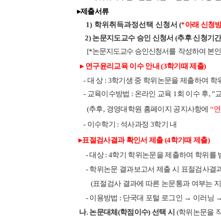
▸
제출서류
1)
학위취득과정선택 신청서
(
*
아래 신청방
2)
논문지도교수 승인 신청서
(추후 신청기간
[
*
논문지도교수 승인신청서를 작성하여
본
▸
연구윤리교육 이수 안내 (3학기때 제출)
-
대 상
: 3학기생 중
학위논문을 제출하여 학위
-
교육이수방법
:
온라인 교육
1
회 이수 후
, ”
(
추후
,
경영대학원 홈페이지 공지사항에
“
연
-
이수학기
:
석사과정
3
학기 내
▸
표절검사결과 확인서 제출 (4학기때 제출)
-
대상
: 4학기
학위논문을 제출하여 학위를 
-
학위논문 결과보고서 제출 시 표절검사결
(
표절검사 결과에 따른 논문통과 여부는 
-
이용방법
:
단국대 포털 로그인
→
이러닝
나.
논문대체
(
학점이수
) 선택 시
(
학위논문을 작