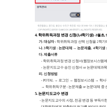
4.
학위취득과정 변경 신청
(3,4
학기생
)
-3월초, 
가
.
대상자
:
학위취득과정 선택 신청을
2
학기에
나
. 3학기생 : 논문대체
→ 논문제출, 4학기생 
다. 제출서류
-
학위취득과정 변경 신청서(웹정보시스템에서 
-
논문지도교수 승인 신청서
or
논문대체과목
리
.
신청방법
- POTAL
→
로그인
→
웹정보시스템
→
학사
→
학위취득구분
:
논문제출
or
논문대체 중 
5.
논문지도교수 변경
-
논문지도교수의 사정
,
전공 변경 등 부득이
대학원장
에게
제출하여 허가를 받아야 하며