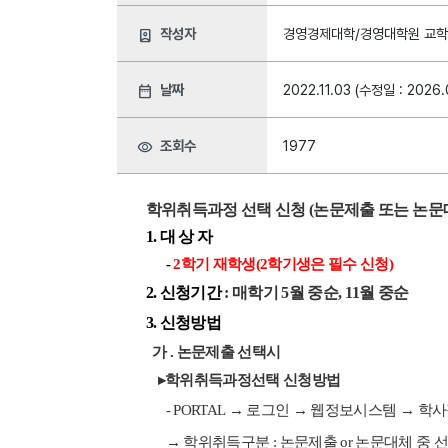
작성자
경영경제대학/경영대학원 교
person_book
날짜
2022.11.03 (수정일 : 2026.
date_range
조회수
1977
visibility
학위취득과정 선택 신청
(
논문제출 또는
논문
1.
대 상 자
-
2
학기 재학생
(2
학기생은 필수 신청
)
2.
신청기간
: 매학기 5월 중순, 11월 중순
3. 신청방법
가
. 논문제출 선택시
▸
학위취득과정선택 신청방법
- PORTAL
→
로그인
→
웹정보시스템
→
학사
→
학위취득구분
:
논문제출
or
논문대체 중 