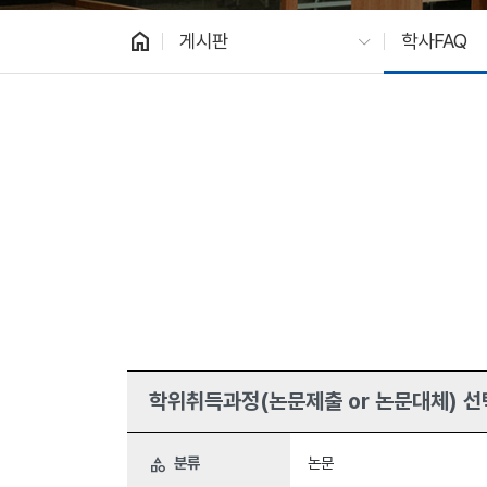
home
게시판
학사FAQ
학위취득과정(논문제출 or 논문대체) 선택
분류
논문
category