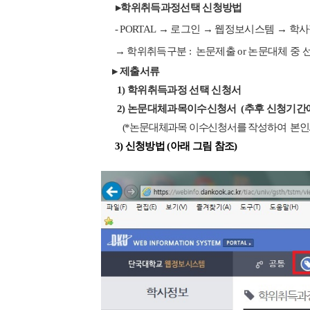
▸
학위취득과정선택 신청방법
- PORTAL
→
로그인
→
웹정보시스템
→
학사
→
학위취득구분
:
논문제출
or
논문대체 중 
▸
제출서류
1)
학위취득과정 선택 신청서
2)
논문대체과목이수신청서
(추후 신청기간
(*
논문대체과목 이수신청서를 작성하여 본인
3) 신청방법 (아래 그림 참조)