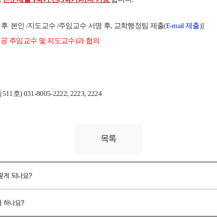
 후
본인
/
지도교수
/
주임교수 서명 후
,
교학행정팀 제출(
E-mail 제출
)]
전공 주임교수 및 지도교수)과 협의
동
511
호
) 031-8005-2222, 2223, 2224
목록
떻게 되나요?
 하나요?