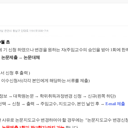
9월 초
 기 신청 하였으나 변경을 원하는 자(주임교수의 승인을 받아 1회에 한
: 논문제출
→ 논문대체
신청 후 출력 )
 이수신청서
(
각각 본인에게 해당하는 서류를 제출
)
정보
→
대학원논문
→
학위취득과정변경 신청
→
신규
(
왼쪽 하단
)
선택
→
신청
→
출력
→
주임교수
,
지도교수
,
본인 날인 후
→
E-mail 제출
한 사유로 논문지도교수 변경하여야 할 경우에는
"
논문지도교수 변경신
,
논문제출
1
학기 전
(3
학기
)
까지 가능
합니다
.