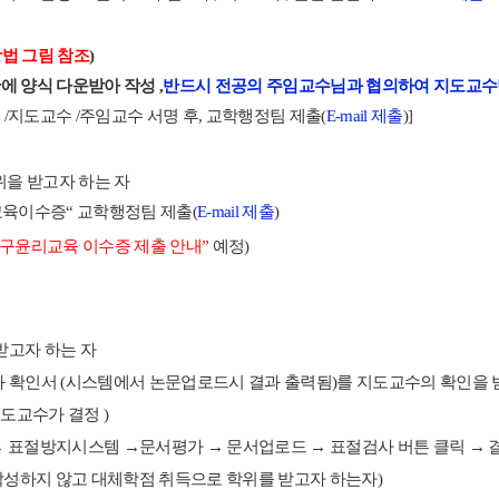
법 그림 참조
)
에 양식 다운받아 작성 ,
반드시 전공의 주임교수님과 협의하여 지도교수
인
/
지도교수
/
주임교수 서명 후
,
교학행정팀 제출(
E-mail 제출
)]
을 받고자 하는 자
교육이수증
“
교학행정팀 제출(
E-mail 제출
)
구윤리교육 이수증 제출 안내
”
예정
)
받고자 하는 자
과 확인서
(시스템에서 논문업로드시
결과 출력됨
)
를 지도교수의 확인을 
지도교수가 결정
)
→
표절방지시스템
→문서평가
→
문서업로드
→
표절검사 버튼 클릭
→
성하지 않고 대체학점 취득으로 학위를 받고자 하는자
)