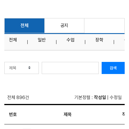
전체
공지
전체
일반
수업
장학
등
검색
전체 896건
기본정렬
:
작성일
|
수정일
번호
제목
작