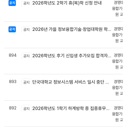
경영대학
2026학년도 2학기 휴(복)학 신청 안내
공지
공지
융합기술
원 교
경영대학
2026년 가을 정보융합기술·창업대학원 학위수여식 안내
공지
공지
융합기술
원 교
894
경영대학
2026학년도 후기 신입생 추가모집 합격자 발표
공지
융합기술
원 교
893
경영대학
단국대학교 정보시스템 서비스 일시 중단 안내(07. 25(토))
공지
융합기술
원 교
892
경영대학
2026학년도 1학기 하계방학 중 집중휴무제 시행 안내
공지
융합기술
원 교