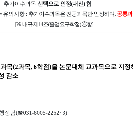
추가이수과목
선택으로 인정(대신) 함
•
유의사항 :
추가이수과목은 전공과목만 인정하며
,
공통과
[
※
내규 제
14
조
(
졸업요구학점
)
④
항
]
과목(2과목, 6학점)을 논문대체 교과목으로 지정
성 감소
행정팀
(
☎
031-8005-2262~3)