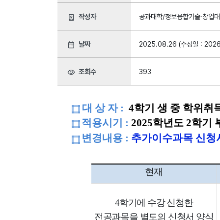
작성자
공과대학/정보융합기술·창업대
person_book
날짜
2025.08.26 (수정일 : 2026
date_range
조회수
393
visibility
대 상 자 :
4학기 생 중 학위취
적용시기 :
2025학년도 2학기
변경내용 :
추가이수과목 신청서
현재
4
학기에 수강 신청한
전공과목을 별도의 신청서 양식