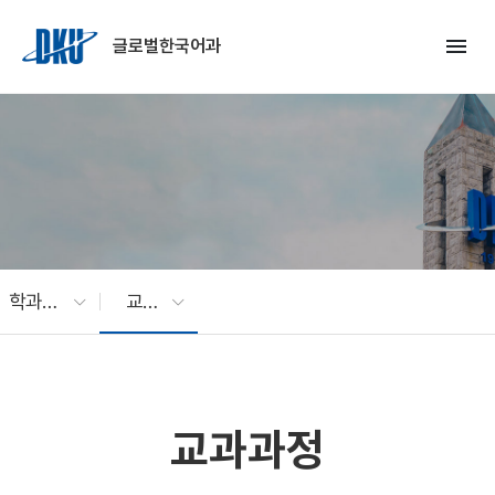
Skip to Main Content
menu
글로벌한국어과
학과소개
교과과정
교과과정