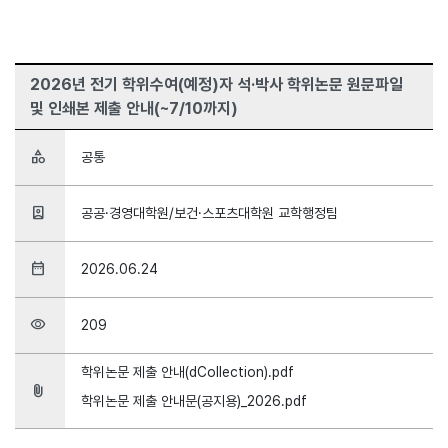
2026년 전기 학위수여(예정)자 석·박사 학위논문 원문파일
및 인쇄본 제출 안내(~7/10까지)
category
공통
person_book
공공·경영대학원/보건·스포츠대학원 교학행정팀
date_range
2026.06.24
visibility
209
학위논문 제출 안내(dCollection).pdf
attach_file
학위논문 제출 안내문(공지용)_2026.pdf