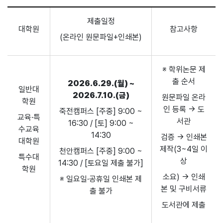
제출일정
대학원
참고사항
(온라인 원문파일+인쇄본)
※ 학위논문 제
출 순서
2026.6.29.(월) ~
일반대
2026.7.10.(금)
원문파일 온라
학원
인 등록 → 도
죽전캠퍼스 [주중] 9:00 ~
교육·특
서관
16:30 / [토] 9:00 ~
수교육
14:30
검증 → 인쇄본
대학원
제작(3~4일 이
천안캠퍼스 [주중] 9:00 ~
특수대
상
14:30 / [토요일 제출 불가]
학원
소요) → 인쇄
※ 일요일·공휴일 인쇄본 제
본 및 구비서류
출 불가
도서관에 제출