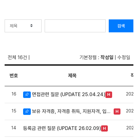
검색
전체 16건
|
기본정렬
:
작성일
|
수정일
번호
제목
작
16
2024.
면접관련 질문 (UPDATE 25.04.24)
H
15
2024.
보유 자격증, 자격증 취득, 지원자격, 입학 관련 질문
H
14
2024.
등록금 관련 질문 (UPDATE 26.02.09)
H