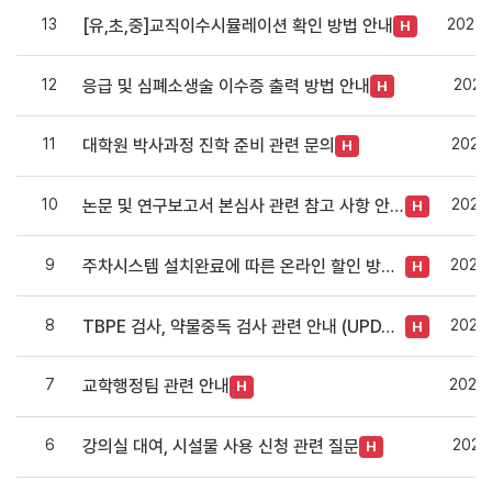
13
2024.
[유,초,중]교직이수시뮬레이션 확인 방법 안내
H
12
2023.
응급 및 심폐소생술 이수증 출력 방법 안내
H
11
2023.
대학원 박사과정 진학 준비 관련 문의
H
10
2023.
논문 및 연구보고서 본심사 관련 참고 사항 안내
H
9
2022.
주차시스템 설치완료에 따른 온라인 할인 방법 안내
H
8
2021.
TBPE 검사, 약물중독 검사 관련 안내 (UPDATE 25.06.30)
H
7
2021.
교학행정팀 관련 안내
H
6
2021.
강의실 대여, 시설물 사용 신청 관련 질문
H