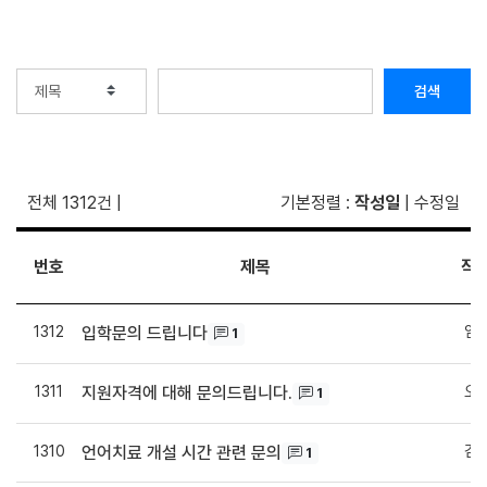
검색
전체 1312건
|
기본정렬
:
작성일
|
수정일
번호
제목
작
1312
임
입학문의 드립니다
1
1311
오
지원자격에 대해 문의드립니다.
1
1310
김
언어치료 개설 시간 관련 문의
1