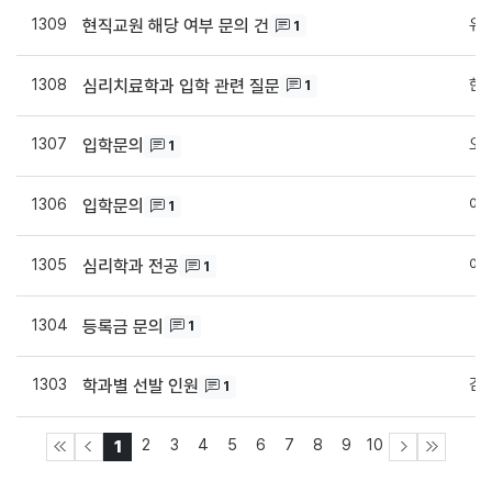
1309
유
현직교원 해당 여부 문의 건
1
1308
한
심리치료학과 입학 관련 질문
1
1307
오
입학문의
1
1306
이
입학문의
1
1305
이
심리학과 전공
1
1304
d
등록금 문의
1
1303
김
학과별 선발 인원
1
2
3
4
5
6
7
8
9
10
1