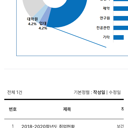
전체 1건
기본정렬
:
작성일
|
수정일
번호
제목
작
1
보건행
2018-2020학년도 취업현황