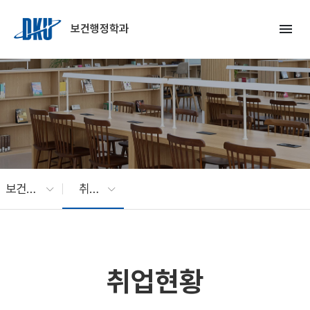
Skip to Main Content
menu
보건행정학과
보건행정게시판
취업현황
취업현황