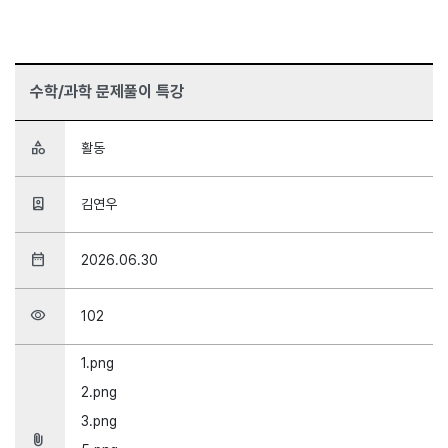
수학/과학 문제풀이 특강
category
활동
person_book
김연우
date_range
2026.06.30
visibility
102
1.png
2.png
3.png
attach_file