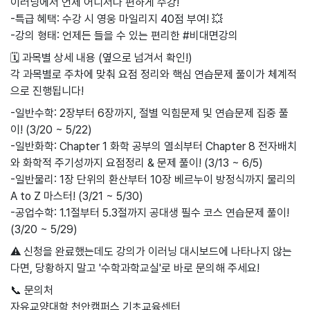
이러닝에서 언제 어디서나 편하게 수강!
-특급 혜택: 수강 시 영웅 마일리지 40점 부여! 💥
-강의 형태: 언제든 들을 수 있는 편리한 #비대면강의
🗓️ 과목별 상세 내용 (옆으로 넘겨서 확인!)
각 과목별로 주차에 맞춰 요점 정리와 핵심 연습문제 풀이가 체계적
으로 진행됩니다!
-일반수학: 2장부터 6장까지, 절별 익힘문제 및 연습문제 집중 풀
이! (3/20 ~ 5/22)
-일반화학: Chapter 1 화학 공부의 열쇠부터 Chapter 8 전자배치
와 화학적 주기성까지 요점정리 & 문제 풀이! (3/13 ~ 6/5)
-일반물리: 1장 단위의 환산부터 10장 베르누이 방정식까지 물리의
A to Z 마스터! (3/21 ~ 5/30)
-공업수학: 1.1절부터 5.3절까지 공대생 필수 코스 연습문제 풀이!
(3/20 ~ 5/29)
⚠️ 신청을 완료했는데도 강의가 이러닝 대시보드에 나타나지 않는
다면, 당황하지 말고 '수학과학교실'로 바로 문의해 주세요!
📞 문의처
자유교양대학 천안캠퍼스 기초교육센터