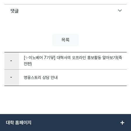
댓글
목록
[✨이노베어 7기🐻] 대혁사의 오프라인 홍보활동 알아보기!(죽
arrow_drop_up
전편)
arrow_drop_down
영웅스토리 상담 안내
add
대학 홈페이지