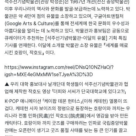
석주선기념박물관(관장 박성순)은 1967년 개관(전신 중앙박물관)
이후 우리나라의 역사와 문화를 발굴·보급하는데 노력하고 있다. 박
물관은 약 4만여 점의 유물을 소장하고 있으며, 구글아트앤컬처
(Google Arts & Culture)를 통해 전세계에 한국 문화의 우수성과
아름다움을 알리는 데 노력하고 있다. 박물관과 홍보팀은 공동으로
큐레이터가 추천하는 [석주선기념박물관-이달의 유물] 기획 특집
기사를 연재한다. 이달에 소개할 박물관 소장 유물은 『세계를 매료
시킨 호랑이, 작호도』 이다.
https://www.instagram.com/reel/DNsQ10NZHaO/?
igsh=MXE4eGMxMW1seTJyeA%3D%3D
▲ 우리 대학 홍보대사 날개단대 학생들이 석주선기념박물관과 협
업해 제작한 작호도 영상 「더피와 서씨가 단국대학교에 있다고?!」
K-POP 애니메이션 「케이팝 데몬 헌터스」(이하 케데헌) 열풍이 뜨
겁다. 케데헌 사자 보이즈의 정령으로 등장하는 호랑이와 까치는 우
리나라 전통 민화(民畵)인 작호도(鵲虎圖)에서 영감을 받아 만든
캐릭터다. 호랑이와 까치 굿즈를 구매하려는 인파로 국립중앙박물
관에는 오픈런이 생기고 굿즈 품절 사태를 빚는 등 큰 인기를 끌고