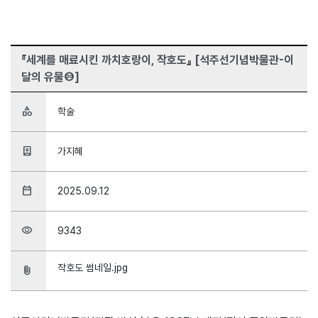
『세계를 매료시킨 까치호랑이, 작호도』 [석주선기념박물관-이
달의 유물⑳]
category
학술
person_book
가지혜
date_range
2025.09.12
visibility
9343
작호도 썸네일.jpg
attach_file