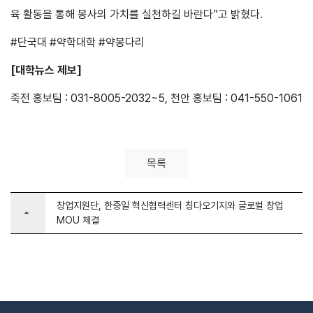
육 활동을 통해 봉사의 가치를 실천하길 바란다”고 밝혔다.
#단국대 #약학대학 #약봉다리
[대학뉴스 제보]
죽전 홍보팀 : 031-8005-2032~5, 천안 홍보팀 : 041-550-1061
목록
창업지원단, 한중일 혁신협력센터 칭다오기지와 글로벌 창업
arrow_drop_up
MOU 체결