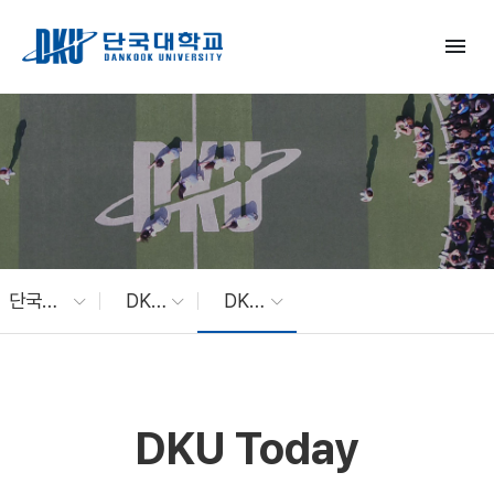
Skip to Main Content
menu
단국대 소식
DKU News
DKU Today
DKU Today