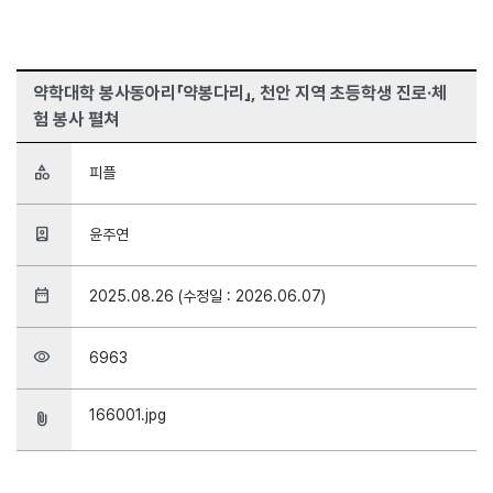
약학대학 봉사동아리「약봉다리」, 천안 지역 초등학생 진로·체
험 봉사 펼쳐
category
피플
person_book
윤주연
date_range
2025.08.26 (수정일 : 2026.06.07)
visibility
6963
166001.jpg
attach_file