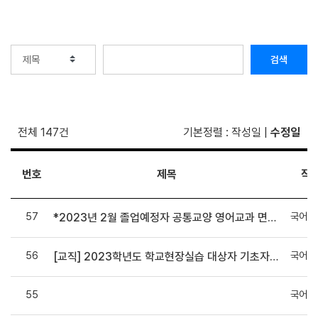
검색
전체 147건
기본정렬
:
작성일
|
수정일
번호
제목
작
57
국어국
*2023년 2월 졸업예정자 공통교양 영어교과 면제신청 안내*
56
국어국
[교직] 2023학년도 학교현장실습 대상자 기초자료 확인 안내
55
국어국