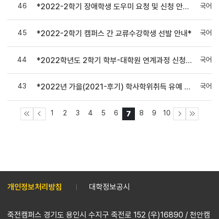
46
국어국
*2022-2학기 장애학생 도우미 요청 및 신청 안내*
45
국어국
*2022-2학기 캠퍼스 간 교류수강학생 선발 안내*
44
국어국
*2022학년도 2학기 학부-대학원 연계과정 신청 안내*
43
국어국
*2022년 가을(2021-후기) 학사학위취득 유예 신청 안내*
1
2
3
4
5
6
8
9
10
7
개인정보처리방침
대학정보공시
죽전캠퍼스 경기도 용인시 수지구 죽전로 152 (우)16890 / 천안캠