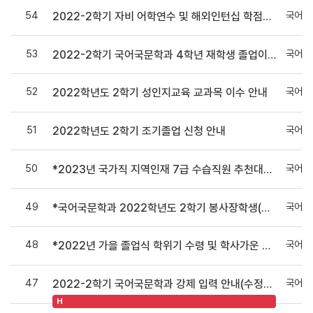
54
국어국
2022-2학기 자비 어학연수 및 해외인턴십 학점인정 안내
53
국어국
2022-2학기 국어국문학과 4학년 재학생 졸업이수사정 자가진단 시뮬레이션 상담
52
국어국
2022학년도 2학기 성인지교육 교과목 이수 안내
51
국어국
2022학년도 2학기 조기졸업 신청 안내
50
국어국
*2023년 국가직 지역인재 7급 수습직원 추천대상자 선발 안내*
49
국어국
*국어국문학과 2022학년도 2학기 봉사장학생(학과도우미) 선발 안내*
48
국어국
*2022년 가을 졸업식 학위기 수령 및 학사가운 대여 안내*
47
국어국
2022-2학기 국어국문학과 강제 입력 안내(수정***신청서 제출 마감일 변경***반드시 재확인)
H