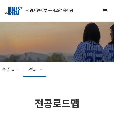
Skip to Main Content
menu
생명자원학부 녹지조경학전공
수업 및 전공활동
전공로드맵
전공로드맵