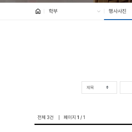
home
학부
행사사진
전체 3건
페이지
1
/ 1