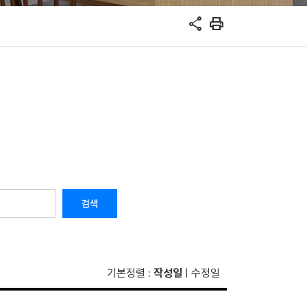
share
print
검색
기본정렬
작성일
수정일
:
|