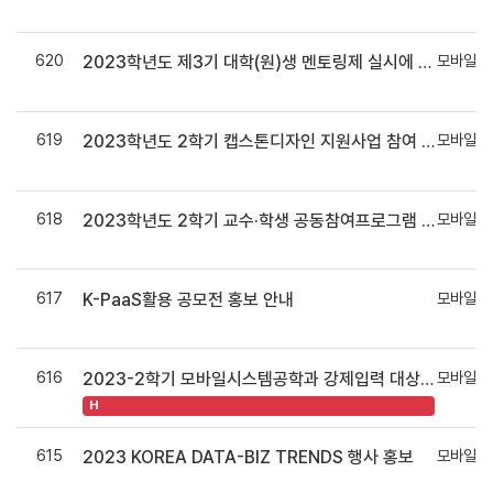
620
모바일시
2023학년도 제3기 대학(원)생 멘토링제 실시에 따른 교육봉사학생 모집
619
모바일시
2023학년도 2학기 캡스톤디자인 지원사업 참여 안내
618
모바일시
2023학년도 2학기 교수·학생 공동참여프로그램 ‘師弟同行’ 신청 안내
617
모바일시
K-PaaS활용 공모전 홍보 안내
616
모바일시
2023-2학기 모바일시스템공학과 강제입력 대상자 명단 공지
H
615
모바일시
2023 KOREA DATA-BIZ TRENDS 행사 홍보