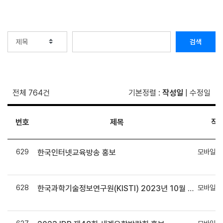
검색
전체 764건
기본정렬
:
작성일
|
수정일
번호
제목
작
629
모바일시
한국인터넷교육방송 홍보
628
모바일시
한국과학기술정보연구원(KISTI) 2023년 10월 전문교육 운영 안내