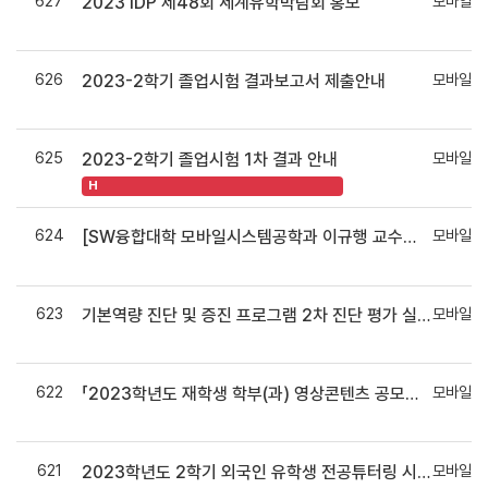
627
모바일시
2023 IDP 제48회 세계유학박람회 홍보
626
모바일시
2023-2학기 졸업시험 결과보고서 제출안내
625
모바일시
2023-2학기 졸업시험 1차 결과 안내
H
624
모바일시
[SW융합대학 모바일시스템공학과 이규행 교수님] 연구 보조 학생 모집
623
모바일시
기본역량 진단 및 증진 프로그램 2차 진단 평가 실시 안내
622
모바일시
「2023학년도 재학생 학부(과) 영상콘텐츠 공모전」 접수기간 연장 안내
621
모바일시
2023학년도 2학기 외국인 유학생 전공튜터링 시행