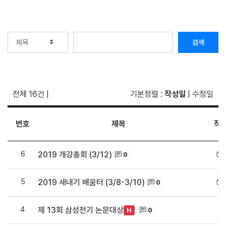
검색
전체 16건
|
기본정렬
:
작성일
|
수정일
번호
제목
작
6
신
2019 개강총회 (3/12)
0
5
신
2019 새내기 배움터 (3/8-3/10)
0
4
씽
제 13회 삼성전기 논문대상
0
H