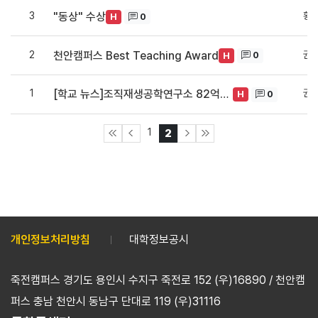
3
황
"동상" 수상
0
H
2
권
천안캠퍼스 Best Teaching Award
0
H
1
권
[학교 뉴스]조직재생공학연구소 82억원 투입...교과부 중점연구소 선...
0
H
1
2
개인정보처리방침
대학정보공시
죽전캠퍼스 경기도 용인시 수지구 죽전로 152 (우)16890 / 천안캠
퍼스 충남 천안시 동남구 단대로 119 (우)31116