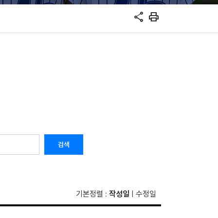
share
print
검색
기본정렬
작성일
수정일
:
|