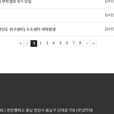
김수진
어 부트캠프 6기 모집
김수진
김수진
지역선도 연구센터) 수소센터 대학원생
2
3
4
5
6
7
8
1
 / 천안캠퍼스 충남 천안시 동남구 단대로 119 (우)31116