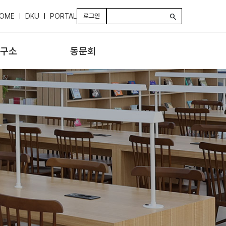
OME
DKU
PORTAL
로그인
search
구소
동문회