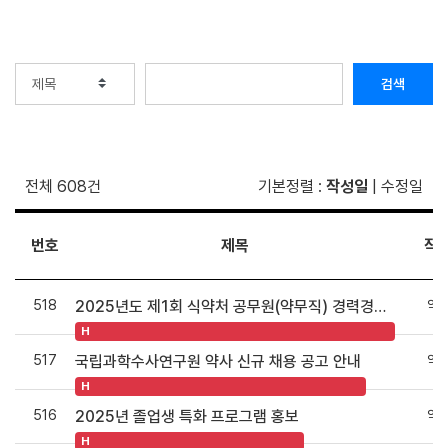
검색
전체 608건
기본정렬
:
작성일
|
수정일
번호
제목
작
518
약
2025년도 제1회 식약처 공무원(약무직) 경력경쟁채용시험 공고 안내
H
517
약
국립과학수사연구원 약사 신규 채용 공고 안내
H
516
약
2025년 졸업생 특화 프로그램 홍보
H