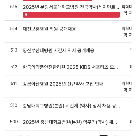
515
약학대학
2025년 분당서울대학교병원 전공약사(레지던트약사) 채용 공고 안내
학 교
H
514
약학대학
대전보훈병원 직원 공개채용
학 교
513
약
양산부산대병원 시간제 약사 공개채용
512
약
한국의약품안전관리원 2025 KIDS 서포터즈 모집공고
511
약학대학
강릉아산병원 2025년 신규약사 모집 안내
학 교
510
약
충남대학교병원(본원) 시간제 (약사) 상시 채용 공고
509
약
2025년 충남대학교병원(본원) 약무직(약사) 채용 공고