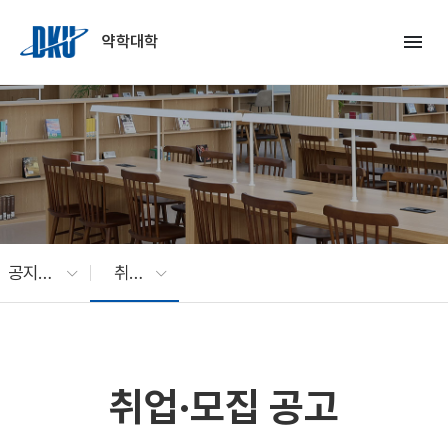
Skip to Main Content
menu
약학대학
공지사항
취업·모집 공고
취업·모집 공고